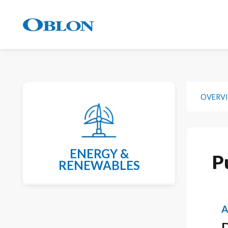
OVERV
ENERGY &
P
RENEWABLES
A