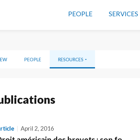
PEOPLE
SERVICES
IEW
PEOPLE
RESOURCES
ublications
rticle
April 2, 2016
Droit américain des brevets : son fondement constitutionnel est-il d'inspiration française ?