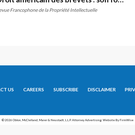
evue Francophone de la Propriété Intellectuelle
CT US
CAREERS
SUBSCRIBE
DISCLAIMER
PRI
©
2026
Oblon, McClelland, Maier & Neustadt, L.L.P. Attorney Advertising.
Website By FirmWise